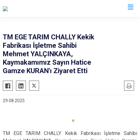
Denizli
TM EGE TARIM CHALLY Kekik
Fabrikası İşletme Sahibi
Acıpayam
Çardak
Mehmet YALÇINKAYA,
Pamukkale
Çivril
Kaymakamımız Sayın Hatice
Babadağ
Güney
Gamze KURAN'ı Ziyaret Etti
Baklan
Honaz
Bekilli
Kale
Beyağaç
Sarayköy
29.08.2025
Bozkurt
Serinhisar
Buldan
Tavas
Çal
Merkezefendi
TM EGE TARIM CHALLY Kekik Fabrikası İşletme Sahibi
Çameli