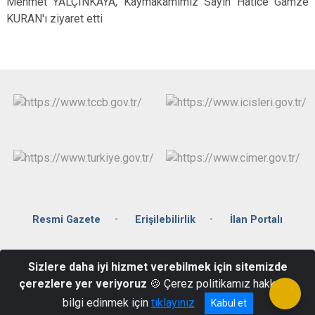
Mehmet YALÇINKAYA, Kaymakamımız Sayın Hatice Gamze
KURAN'ı ziyaret etti
Resmi Gazete
Erişilebilirlik
İlan Portalı
Hüseyinler Mahallesi Hükümet Geçidi Sk. No:1 Hükümet Konağı
Sizlere daha iyi hizmet verebilmek için sitemizde
Çal/Denizli
çerezlere yer veriyoruz
🍪 Çerez politikamız hakkında
02587513001
bilgi edinmek için
tıklayınız
Kabul et