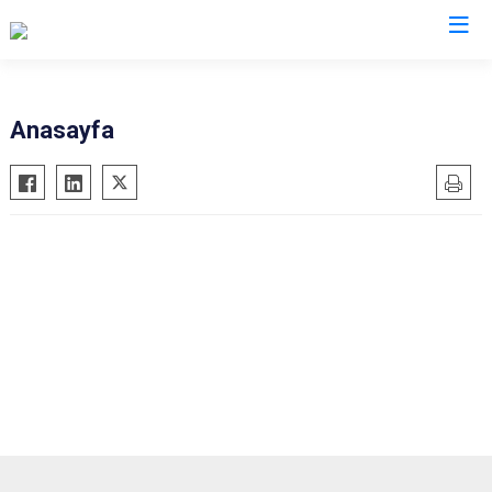
Denizli
Anasayfa
Acıpayam
Çardak
Pamukkale
Çivril
Babadağ
Güney
Baklan
Honaz
Bekilli
Kale
Beyağaç
Sarayköy
Bozkurt
Serinhisar
Buldan
Tavas
Çal
Merkezefendi
Çameli