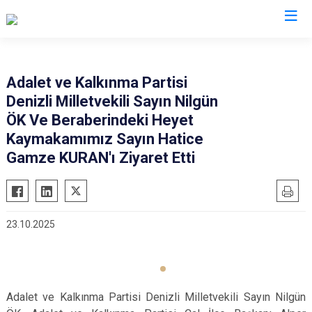
Denizli
Adalet ve Kalkınma Partisi
Denizli Milletvekili Sayın Nilgün
Acıpayam
Çardak
ÖK Ve Beraberindeki Heyet
Pamukkale
Çivril
Kaymakamımız Sayın Hatice
Babadağ
Güney
Gamze KURAN'ı Ziyaret Etti
Baklan
Honaz
Bekilli
Kale
Beyağaç
Sarayköy
23.10.2025
Bozkurt
Serinhisar
Buldan
Tavas
Çal
Merkezefendi
Adalet ve Kalkınma Partisi Denizli Milletvekili Sayın Nilgün
Çameli