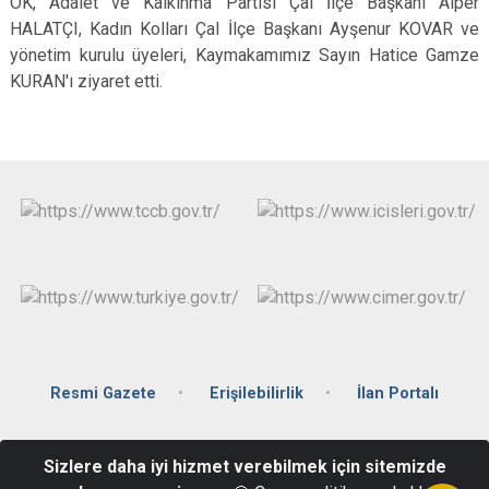
ÖK, Adalet ve Kalkınma Partisi Çal İlçe Başkanı Alper
HALATÇI, Kadın Kolları Çal İlçe Başkanı Ayşenur KOVAR ve
yönetim kurulu üyeleri, Kaymakamımız Sayın Hatice Gamze
KURAN'ı ziyaret etti.
Resmi Gazete
Erişilebilirlik
İlan Portalı
Hüseyinler Mahallesi Hükümet Geçidi Sk. No:1 Hükümet Konağı
Sizlere daha iyi hizmet verebilmek için sitemizde
Çal/Denizli